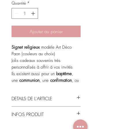
Quantité
*
Ajouter au panier
Signet religieux
modèle Art Déco
Paon (couleurs au choix)
Jolis cadeaux souvenirs très
personnalisés à offrir à vos invités
Ils existent aussi pour un
baptême
,
une
communion
, une
confirmation
, ou
une
profession de foi
(texte
personnalisable)
DETAILS DE L'ARTICLE
Impression recto du prénom, date
Minimum de commande : 20
et texte de votre choix
INFOS PRODUIT
exemplaires
Le motif, les symboles et les
Les motifs et couleurs sont
ici
POLITIQUE D'ÉCHANGE ET DE
couleurs sont libres (vous pouvez les
Papier blanc 300g