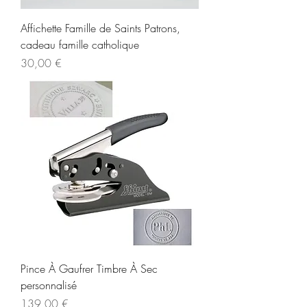
Affichette Famille de Saints Patrons,
cadeau famille catholique
Prix
30,00 €
Pince À Gaufrer Timbre À Sec
personnalisé
Prix
139,00 €