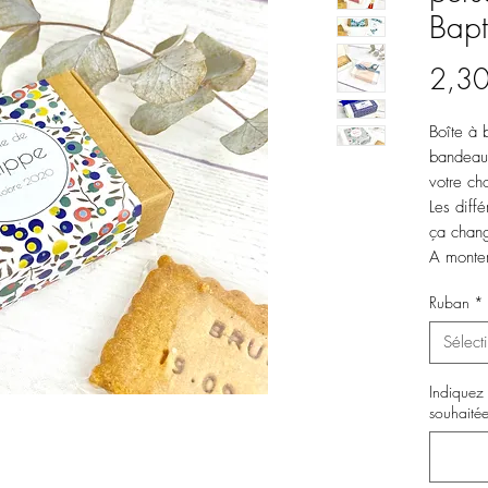
Bap
2,30
Boîte à 
bandeau 
votre ch
Les diffé
ça chan
A monter
ou sans 
Ruban
*
notice 
Sélect
Minimum
Indiquez 
Une maqu
souhaitée
impressi
L'impres
de vos m