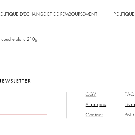
POLITIQUE D'ÉCHANGE ET DE REMBOURSEMENT
POLITIQUE
er couché blanc 210g
NEWSLETTER
CGV
FAQ
À propos
Livr
Contact
Poli