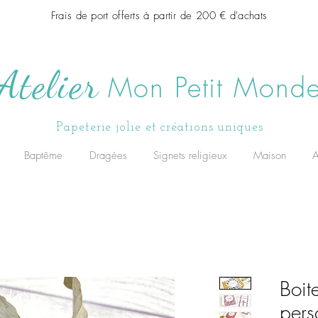
Frais de port offerts à partir de 200 € d'achats
Atelier
Mon Petit Mond
Papeterie jolie et créations uniques
Baptême
Dragées
Signets religieux
Maison
A
Boit
pers