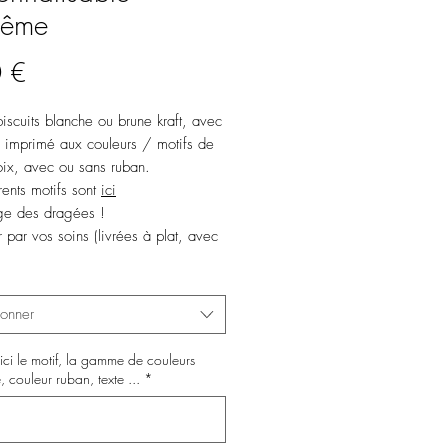
tême
Prix
 €
biscuits blanche ou brune kraft, avec
imprimé aux couleurs / motifs de
oix, avec ou sans ruban.
rents motifs sont
ici
ge des dragées !
 par vos soins (livrées à plat, avec
ruban selon l’option choisie, avec
simple de montage)
ionner
 de commande : 20 exemplaires
ici le motif, la gamme de couleurs
ette sera réalisée avant
, couleur ruban, texte ...
*
on, envoyée par email.
sion n'aura lieu qu'après réception
odifications, ou de votre 'bon à