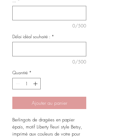
...
*
0/500
Délai idéal souhaité :
*
0/500
Quantité
*
Ajouter au panier
Berlingots de dragées en papier
épais, motif Liberty fleuri style Betsy,
imprimé aux couleurs de votre pour