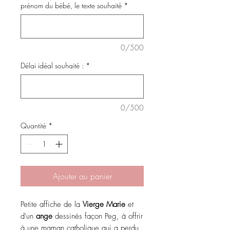
prénom du bébé, le texte souhaité
*
0/500
Délai idéal souhaité :
*
0/500
Quantité
*
Ajouter au panier
Petite affiche de la
Vierge Marie
et
d'un
ange
dessinés façon Peg, à offrir
à une maman catholique qui a perdu