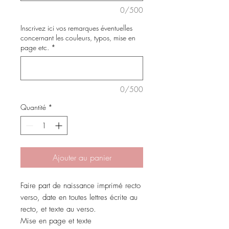
0/500
Inscrivez ici vos remarques éventuelles
concernant les couleurs, typos, mise en
page etc.
*
0/500
Quantité
*
Ajouter au panier
Faire part de naissance imprimé recto
verso, date en toutes lettres écrite au
recto, et texte au verso.
Mise en page et texte