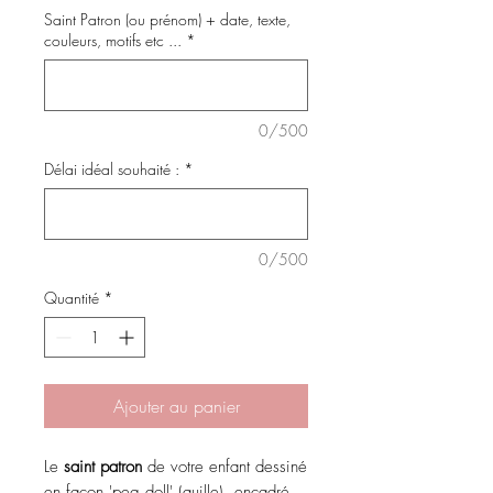
Saint Patron (ou prénom) + date, texte,
couleurs, motifs etc ...
*
0/500
Délai idéal souhaité :
*
0/500
Quantité
*
Ajouter au panier
Le
saint patron
de votre enfant dessiné
en facon 'peg doll' (quille), encadré