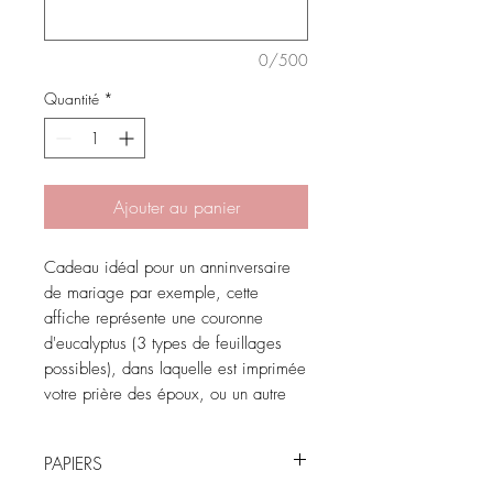
0/500
Quantité
*
Ajouter au panier
Cadeau idéal pour un anninversaire
de mariage par exemple, cette
affiche représente une couronne
d'eucalyptus (3 types de feuillages
possibles), dans laquelle est imprimée
votre prière des époux, ou un autre
texte au choix. Typographie et
couleur de typographie au choix.
PAPIERS