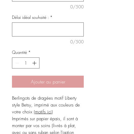
0/500
Délai idéal souhaité :
*
0/500
Quantité
*
Ajouter au panier
Berlingots de dragées motif Liberty
style Betsy, imprimé aux couleurs de
votre choix (
motifs ici
)
Imprimés sur papier épais, il sont à
monter par vos soins (livrés à plat,
avec ou sans ruban selon l’option